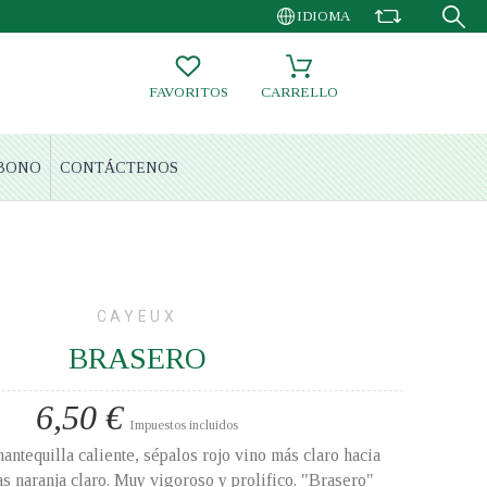
IDIOMA
FAVORITOS
CARRELLO
BONO
CONTÁCTENOS
CAYEUX
BRASERO
6,50 €
Impuestos incluidos
antequilla caliente, sépalos rojo vino más claro hacia
as naranja claro. Muy vigoroso y prolifico. "Brasero"