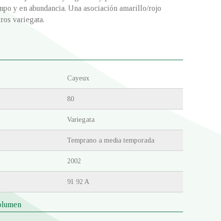
mpo y en abundancia. Una asociación amarillo/rojo
tros variegata.
Cayeux
80
Variegata
Temprano a media temporada
2002
91 92 A
olumen