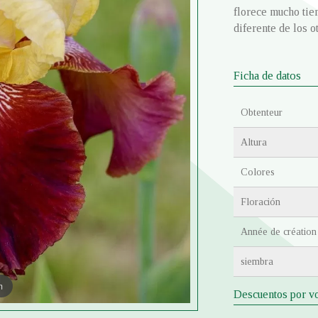
florece mucho tie
diferente de los o
Ficha de datos
Obtenteur
Altura
Colores
Floración
Année de création
siembra
m
Descuentos por v