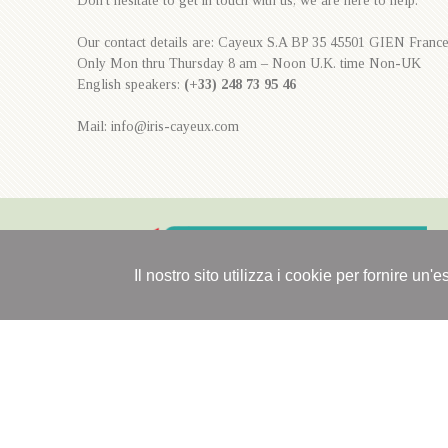
Don't hesitate to get in touch with us, we are here to help.
Our contact details are: Cayeux S.A BP 35 45501 GIEN Franc
Only Mon thru Thursday 8 am – Noon U.K. time Non-UK
English speakers:
(+33) 248 73 95 46
Mail: info@iris-cayeux.com
Il nostro sito utilizza i cookie per fornire un