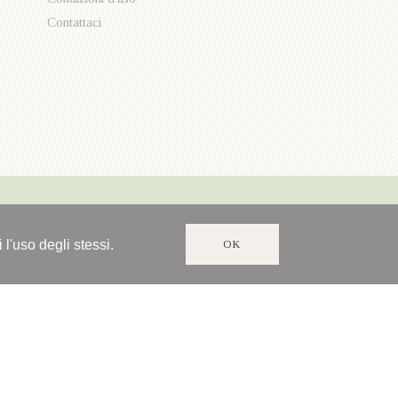
Contattaci
 l'uso degli stessi.
OK