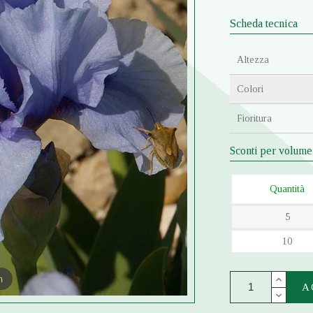
Scheda tecnica
Altezza
Colori
Fioritura
Sconti per volume
Quantità
5
10
m
A