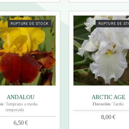
RUPTURE DE STOCK
RUPTURE DE S
ANDALOU
ARCTIC AGE
ón
Temprano a media
Floración
Tardio
:
:
temporada
8,00 €
6,50 €