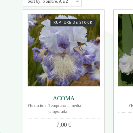
Sort by: Nombre, A a Z
RUPTURE DE STOCK
ACOMA
Floración
Temprano a media
Fl
:
temporada
7,00 €