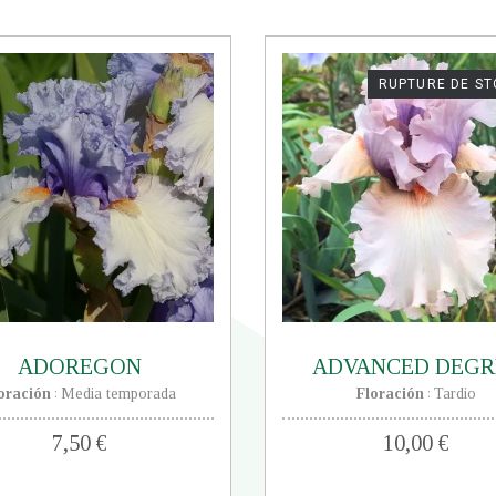
RUPTURE DE S
ADOREGON
ADVANCED DEGR
oración
Media temporada
Floración
Tardio
:
:
7,50 €
10,00 €