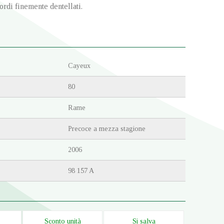
bordi finemente dentellati.
Cayeux
80
Rame
Precoce a mezza stagione
2006
98 157 A
Sconto unità
Si salva