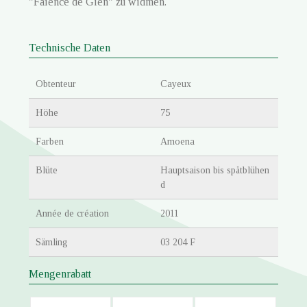
"Faïence de Gien" zu widmen.
Technische Daten
Obtenteur
Cayeux
Höhe
75
Farben
Amoena
Blüte
Hauptsaison bis spätblühen
d
Année de création
2011
Sämling
03 204 F
Mengenrabatt