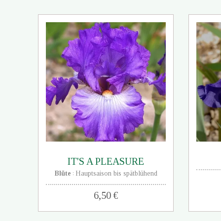
IT'S A PLEASURE
Blüte
Hauptsaison bis spätblühend
:
6,50 €