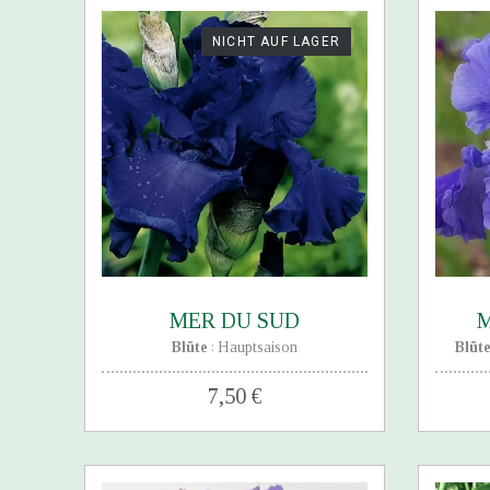
NICHT AUF LAGER
MER DU SUD
M
Blüte
Hauptsaison
Blüt
:
7,50 €